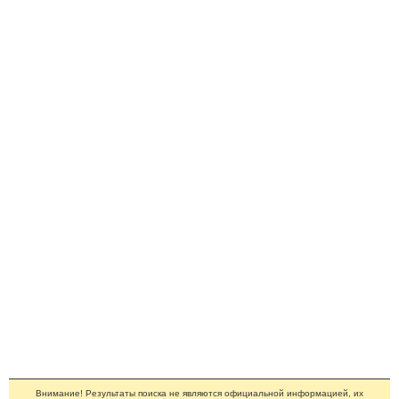
Внимание! Результаты поиска не являются официальной информацией, их