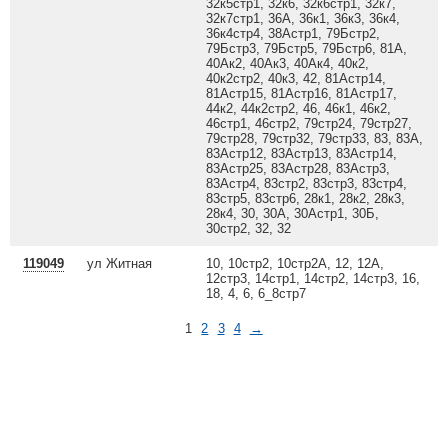
32к5стр1, 32к6, 32к6стр1, 32к7,
32к7стр1, 36А, 36к1, 36к3, 36к4,
36к4стр4, 38Астр1, 79Бстр2,
79Бстр3, 79Бстр5, 79Бстр6, 81А,
40Ак2, 40Ак3, 40Ак4, 40к2,
40к2стр2, 40к3, 42, 81Астр14,
81Астр15, 81Астр16, 81Астр17,
44к2, 44к2стр2, 46, 46к1, 46к2,
46стр1, 46стр2, 79стр24, 79стр27,
79стр28, 79стр32, 79стр33, 83, 83А,
83Астр12, 83Астр13, 83Астр14,
83Астр25, 83Астр28, 83Астр3,
83Астр4, 83стр2, 83стр3, 83стр4,
83стр5, 83стр6, 28к1, 28к2, 28к3,
28к4, 30, 30А, 30Астр1, 30Б,
30стр2, 32, 32
119049
ул Житная
10, 10стр2, 10стр2А, 12, 12А,
12стр3, 14стр1, 14стр2, 14стр3, 16,
18, 4, 6, 6_8стр7
1
2
3
4
→