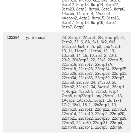
14стр10, 14стр3, 6к1, 6к2, 6к3, 8,
8стр12, 8стр13, 8стр14, 8стр22,
8стр23, 8стр3, 8стр4, 8стр5, 8стр6,
14стр5, 14стр7, 4, 4Асоор1,
4Асоор2, 4стр2, 8стр15, 8стр16,
8стр17, 8стр18, 8стр19, 8стр2,
8стр7, 8стр8
125284
ул Беговая
28, 28стр2, 2Астр1, 2Б, 2Бстр1, 2Г,
2стр2, 32, 6, 6А, 6к1, 6к2, 6к3,
6к3стр3, 6к4, 7, 7стр2, влд4стр1,
10, 11, 11стр2, 11стр4, 12, 13,
13стр8, 14, 15, 19стр2, 2, 20к1,
20к2, 20к2стр2, 22, 22к2, 22стр15,
22стр16, 22стр17, 22стр17А,
22стр18, 22стр23, 22стр24, 22стр25,
22стр26, 22стр27, 22стр32, 22стр33,
22стр34, 22стр36, 22стр39, 22стр7,
22стр8, 22стр9, 24, 24стр3, 26,
26стр2, 32стр2, 34, 34стр1, 36стр1,
4, 4стр2, 4стр3, 5, 7стр3, 7стр4,
7стр8, влд22стр1, влд28стр1, 1А,
1Астр2, 1Астр31, 3стр1, 16, 17к1,
17к2, 18к1, 18к2, 18к2стр1, 19,
22стр10, 22стр11, 22стр12, 22стр13,
22стр14, 22стр19, 22стр2, 22стр20,
22стр21, 22стр22, 22стр28, 22стр29,
22стр3, 22стр30, 22стр31, 22стр4,
22стр40, 22стр41, 22стр5, 22стр6