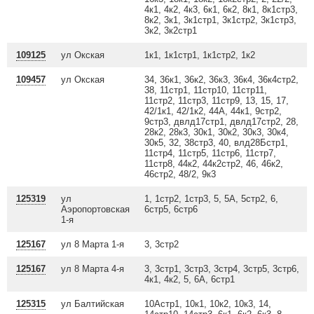
4к1, 4к2, 4к3, 6к1, 6к2, 8к1, 8к1стр3,
8к2, 3к1, 3к1стр1, 3к1стр2, 3к1стр3,
3к2, 3к2стр1
109125
ул Окская
1к1, 1к1стр1, 1к1стр2, 1к2
109457
ул Окская
34, 36к1, 36к2, 36к3, 36к4, 36к4стр2,
38, 11стр1, 11стр10, 11стр11,
11стр2, 11стр3, 11стр9, 13, 15, 17,
42/1к1, 42/1к2, 44А, 44к1, 9стр2,
9стр3, двлд17стр1, двлд17стр2, 28,
28к2, 28к3, 30к1, 30к2, 30к3, 30к4,
30к5, 32, 38стр3, 40, влд28Бстр1,
11стр4, 11стр5, 11стр6, 11стр7,
11стр8, 44к2, 44к2стр2, 46, 46к2,
46стр2, 48/2, 9к3
125319
ул
1, 1стр2, 1стр3, 5, 5А, 5стр2, 6,
Аэропортовская
6стр5, 6стр6
1-я
125167
ул 8 Марта 1-я
3, 3стр2
125167
ул 8 Марта 4-я
3, 3стр1, 3стр3, 3стр4, 3стр5, 3стр6,
4к1, 4к2, 5, 6А, 6стр1
125315
ул Балтийская
10Астр1, 10к1, 10к2, 10к3, 14,