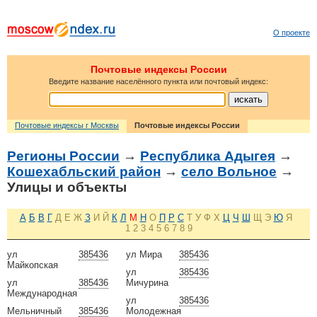
О проекте
Почтовые индексы России
Введите название населённого пункта или почтовый индекс:
Почтовые индексы г Москвы
Почтовые индексы России
Регионы России
→
Республика Адыгея
→
Кошехабльский район
→
село Вольное
→
Улицы и объекты
А
Б
В
Г
Д
Е
Ж
З
И
Й
К
Л
М
Н
О
П
Р
С
Т
У
Ф
Х
Ц
Ч
Ш
Щ
Э
Ю
Я
1
2
3
4
5
6
7
8
9
ул
385436
ул Мира
385436
Майкопская
ул
385436
ул
385436
Мичурина
Международная
ул
385436
Мельничный
385436
Молодежная