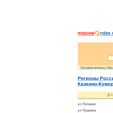
Почтовые индексы г Мо
Регионы Росс
Казенно-Кужо
А
Б
ул Полевая
ул Пушкина