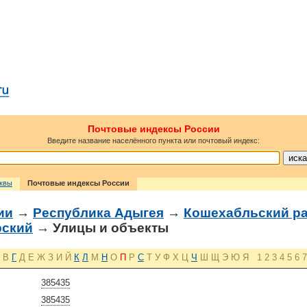
Почтовые индексы России
Введите название населённого пункта или почтовый индекс:
сквы
Почтовые индексы России
ии
→
Республика Адыгея
→
Кошехабльский р
рский
→ Улицы и объекты
В
Г
Д
Е
Ж
З
И
Й
К
Л
М
Н
О
П
Р
С
Т
У
Ф
Х
Ц
Ч
Ш
Щ
Э
Ю
Я
1
2
3
4
5
6
7
385435
385435