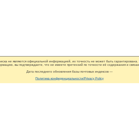
иска не являются официальной информацией, их точность не может быть гарантирована.
рмацию, вы подтверждаете, что не имеете претензий по точности её содержания и связан
Дата последнего обновления базы почтовых индексов —
Политика конфиденциальности/Privacy Policy