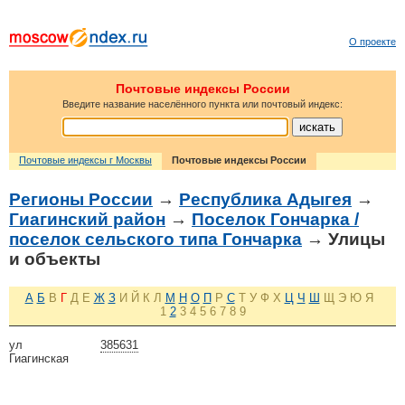
О проекте
Почтовые индексы России
Введите название населённого пункта или почтовый индекс:
Почтовые индексы г Москвы
Почтовые индексы России
Регионы России
→
Республика Адыгея
→
Гиагинский район
→
Поселок Гончарка /
поселок сельского типа Гончарка
→ Улицы
и объекты
А
Б
В
Г
Д
Е
Ж
З
И
Й
К
Л
М
Н
О
П
Р
С
Т
У
Ф
Х
Ц
Ч
Ш
Щ
Э
Ю
Я
1
2
3
4
5
6
7
8
9
ул
385631
Гиагинская