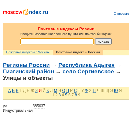
О проекте
Почтовые индексы России
Введите название населённого пункта или почтовый индекс:
Почтовые индексы г Москвы
Почтовые индексы России
Регионы России
→
Республика Адыгея
→
Гиагинский район
→
село Сергиевское
→
Улицы и объекты
А
Б
В
Г
Д
Е
Ж
З
И
Й
К
Л
М
Н
О
П
Р
С
Т
У
Ф
Х
Ц
Ч
Ш
Щ
Э
Ю
Я
1
2
3
4
5
6
7
8
9
ул
385637
Индустриальная