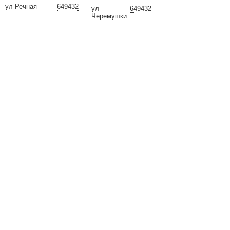
ул Речная
649432
ул
649432
Черемушки