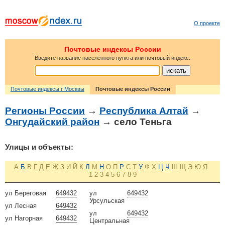
О проекте
Почтовые индексы России
Введите название населённого пункта или почтовый индекс:
Почтовые индексы г Москвы
Почтовые индексы России
Регионы России
→
Республика Алтай
→
Онгудайский район
→ село Теньга
Улицы и объекты:
А
Б
В
Г
Д
Е
Ж
З
И
Й
К
Л
М
Н
О
П
Р
С
Т
У
Ф
Х
Ц
Ч
Ш
Щ
Э
Ю
Я
1
2
3
4
5
6
7
8
9
ул Береговая
649432
ул
649432
Урсульская
ул Лесная
649432
ул
649432
ул Нагорная
649432
Центральная