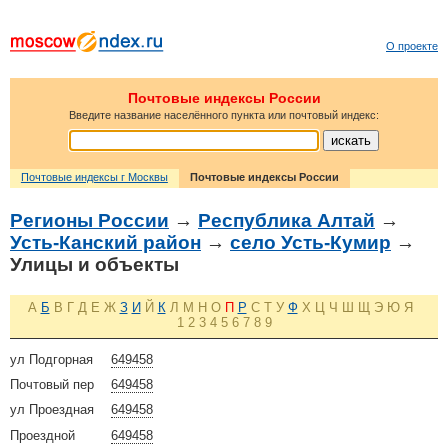
О проекте
Почтовые индексы России
Введите название населённого пункта или почтовый индекс:
Почтовые индексы г Москвы
Почтовые индексы России
Регионы России
→
Республика Алтай
→
Усть-Канский район
→
село Усть-Кумир
→
Улицы и объекты
А
Б
В
Г
Д
Е
Ж
З
И
Й
К
Л
М
Н
О
П
Р
С
Т
У
Ф
Х
Ц
Ч
Ш
Щ
Э
Ю
Я
1
2
3
4
5
6
7
8
9
ул Подгорная
649458
Почтовый пер
649458
ул Проездная
649458
Проездной
649458