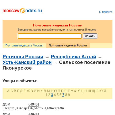
О проекте
Почтовые индексы России
Введите название населённого пункта или почтовый индекс:
Почтовые индексы г Москвы
Почтовые индексы России
Регионы России
→
Республика Алтай
→
Усть-Канский район
→ Сельское поселение
Яконурское
Улицы и объекты:
А
Б
В
Г
Д
Е
Ж
З
И
Й
К
Л
М
Н
О
П
Р
С
Т
У
Ф
Х
Ц
Ч
Ш
Щ
Э
Ю
Я
1
2
3
4
5
6
7
8
9
ДОМ
649461
31стр31,33Астр33А,61стр61,69Астр69А
ДОМ
649461