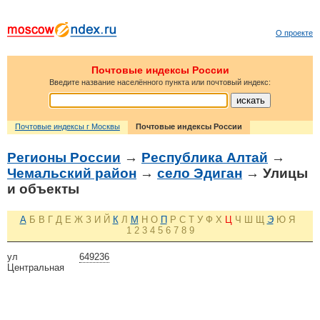
О проекте
Почтовые индексы России
Введите название населённого пункта или почтовый индекс:
Почтовые индексы г Москвы
Почтовые индексы России
Регионы России
→
Республика Алтай
→
Чемальский район
→
село Эдиган
→ Улицы
и объекты
А
Б
В
Г
Д
Е
Ж
З
И
Й
К
Л
М
Н
О
П
Р
С
Т
У
Ф
Х
Ц
Ч
Ш
Щ
Э
Ю
Я
1
2
3
4
5
6
7
8
9
ул
649236
Центральная