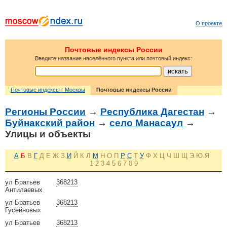
О проекте
Почтовые индексы России
Введите название населённого пункта или почтовый индекс:
Почтовые индексы г Москвы
Почтовые индексы России
Регионы России
→
Республика Дагестан
→
Буйнакский район
→
село Манасаул
→
Улицы и объекты
А
Б
В
Г
Д
Е
Ж
З
И
Й
К
Л
М
Н
О
П
Р
С
Т
У
Ф
Х
Ц
Ч
Ш
Щ
Э
Ю
Я
1
2
3
4
5
6
7
8
9
ул Братьев
368213
Антилаевых
ул Братьев
368213
Гусейновых
ул Братьев
368213