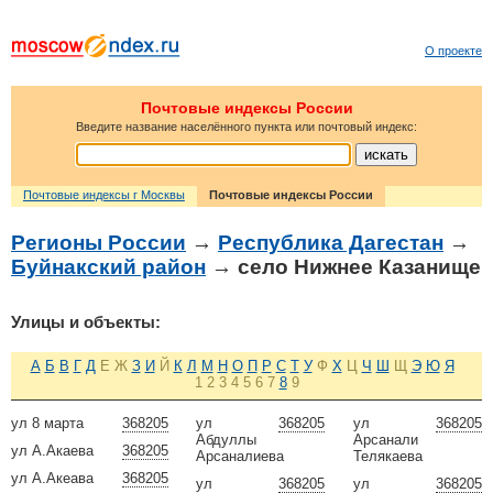
О проекте
Почтовые индексы России
Введите название населённого пункта или почтовый индекс:
Почтовые индексы г Москвы
Почтовые индексы России
Регионы России
→
Республика Дагестан
→
Буйнакский район
→ село Нижнее Казанище
Улицы и объекты:
А
Б
В
Г
Д
Е
Ж
З
И
Й
К
Л
М
Н
О
П
Р
С
Т
У
Ф
Х
Ц
Ч
Ш
Щ
Э
Ю
Я
1
2
3
4
5
6
7
8
9
ул 8 марта
368205
ул
368205
ул
368205
Абдуллы
Арсанали
ул А.Акаева
368205
Арсаналиева
Телякаева
ул А.Акеава
368205
ул
368205
ул
368205