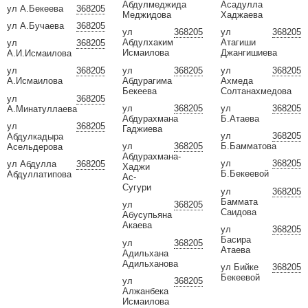
Абдулмеджида
Асадулла
ул А.Бекеева
368205
Меджидова
Хаджаева
ул А.Бучаева
368205
ул
368205
ул
368205
Абдулхаким
Атагиши
ул
368205
Исмаилова
Джангишиева
А.И.Исмаилова
ул
368205
ул
368205
ул
368205
Абдурагима
Ахмеда
А.Исмаилова
Бекеева
Солтанахмедова
ул
368205
ул
368205
ул
368205
А.Минатуллаева
Абдурахмана
Б.Атаева
ул
368205
Гаджиева
ул
368205
Абдулкадыра
ул
368205
Б.Бамматова
Асельдерова
Абдурахмана-
ул
368205
ул Абдулла
368205
Хаджи
Б.Бекеевой
Абдуллатипова
Ас-
Сугури
ул
368205
Баммата
ул
368205
Саидова
Абусупьяна
Акаева
ул
368205
Басира
ул
368205
Атаева
Адильхана
Адильханова
ул Бийке
368205
Бекеевой
ул
368205
Алжанбека
Исмаилова