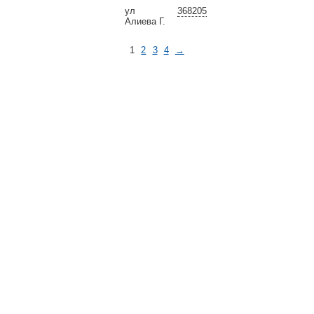
ул
368205
Алиева Г.
1
2
3
4
→