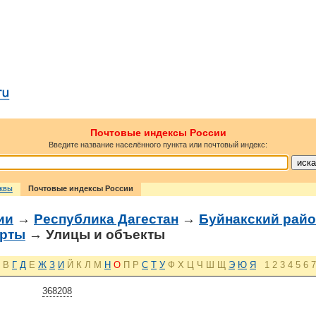
Почтовые индексы России
Введите название населённого пункта или почтовый индекс:
сквы
Почтовые индексы России
ии
→
Республика Дагестан
→
Буйнакский райо
арты
→ Улицы и объекты
В
Г
Д
Е
Ж
З
И
Й
К
Л
М
Н
О
П
Р
С
Т
У
Ф
Х
Ц
Ч
Ш
Щ
Э
Ю
Я
1
2
3
4
5
6
7
368208