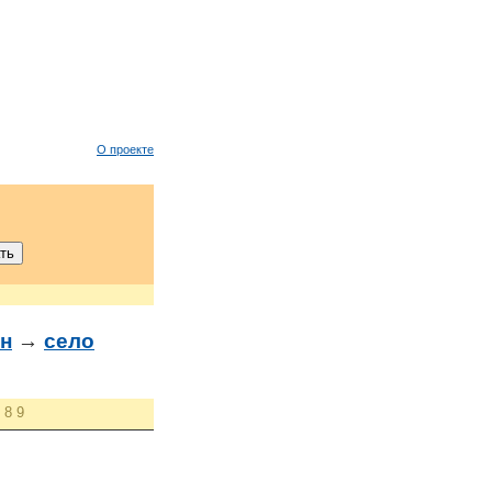
О проекте
н
→
село
8
9