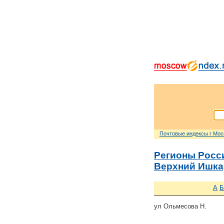
Почтовые индексы г Мо
Регионы Росс
Верхний Ишк
А
Б
ул Ольмесова Н.