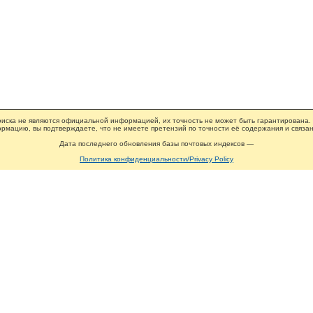
иска не являются официальной информацией, их точность не может быть гарантирована.
рмацию, вы подтверждаете, что не имеете претензий по точности её содержания и связан
Дата последнего обновления базы почтовых индексов —
Политика конфиденциальности/Privacy Policy