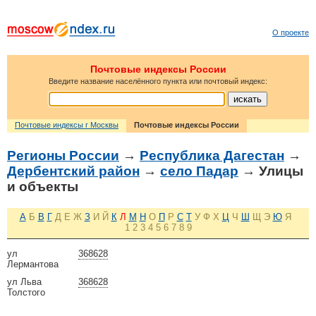
О проекте
Почтовые индексы России
Введите название населённого пункта или почтовый индекс:
Почтовые индексы г Москвы
Почтовые индексы России
Регионы России
→
Республика Дагестан
→
Дербентский район
→
село Падар
→ Улицы
и объекты
А
Б
В
Г
Д
Е
Ж
З
И
Й
К
Л
М
Н
О
П
Р
С
Т
У
Ф
Х
Ц
Ч
Ш
Щ
Э
Ю
Я
1
2
3
4
5
6
7
8
9
ул
368628
Лермантова
ул Льва
368628
Толстого