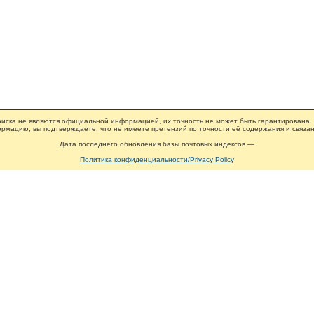
иска не являются официальной информацией, их точность не может быть гарантирована.
рмацию, вы подтверждаете, что не имеете претензий по точности её содержания и связан
Дата последнего обновления базы почтовых индексов —
Политика конфиденциальности/Privacy Policy