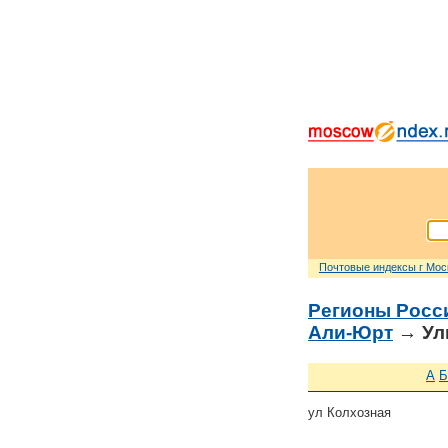
Почтовые индексы г Мо
Регионы Росс
Али-Юрт
→ Ул
А
Б
ул Колхозная