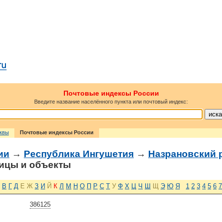
Почтовые индексы России
Введите название населённого пункта или почтовый индекс:
сквы
Почтовые индексы России
ии
→
Республика Ингушетия
→
Назрановский 
ицы и объекты
В
Г
Д
Е
Ж
З
И
Й
К
Л
М
Н
О
П
Р
С
Т
У
Ф
Х
Ц
Ч
Ш
Щ
Э
Ю
Я
1
2
3
4
5
6
7
386125