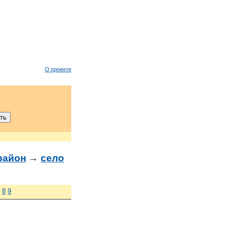
О проекте
район
→
село
8
9