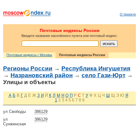
О проекте
Почтовые индексы России
Введите название населённого пункта или почтовый индекс:
Почтовые индексы г Москвы
Почтовые индексы России
Регионы России
→
Республика Ингушетия
→
Назрановский район
→
село Гази-Юрт
→
Улицы и объекты
А
Б
В
Г
Д
Е
Ж
З
И
Й
К
Л
М
Н
О
П
Р
С
Т
У
Ф
Х
Ц
Ч
Ш
Щ
Э
Ю
Я
1
2
3
4
5
6
7
8
9
ул Свободы
386129
ул
386129
Сунженская