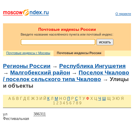
О проекте
Почтовые индексы России
Введите название населённого пункта или почтовый индекс:
Почтовые индексы г Москвы
Почтовые индексы России
Регионы России
→
Республика Ингушетия
→
Малгобекский район
→
Поселок Чкалово
/ поселок сельского типа Чкалово
→ Улицы
и объекты
А
Б
В
Г
Д
Е
Ж
З
И
Й
К
Л
М
Н
О
П
Р
С
Т
У
Ф
Х
Ц
Ч
Ш
Щ
Э
Ю
Я
1
2
3
4
5
6
7
8
9
ул
386311
Фестивальная