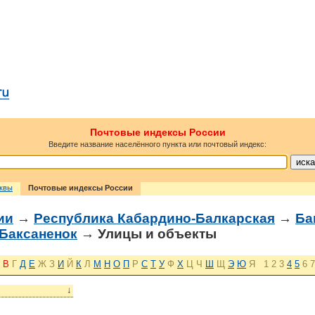
Почтовые индексы России
Введите название населённого пункта или почтовый индекс:
сквы
Почтовые индексы России
ии
→
Республика Кабардино-Балкарская
→
Ба
 Баксаненок
→ Улицы и объекты
В
Г
Д
Е
Ж
З
И
Й
К
Л
М
Н
О
П
Р
С
Т
У
Ф
Х
Ц
Ч
Ш
Щ
Э
Ю
Я
1
2
3
4
5
6
7
↓