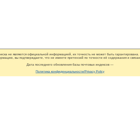
иска не являются официальной информацией, их точность не может быть гарантирована.
рмацию, вы подтверждаете, что не имеете претензий по точности её содержания и связан
Дата последнего обновления базы почтовых индексов —
Политика конфиденциальности/Privacy Policy