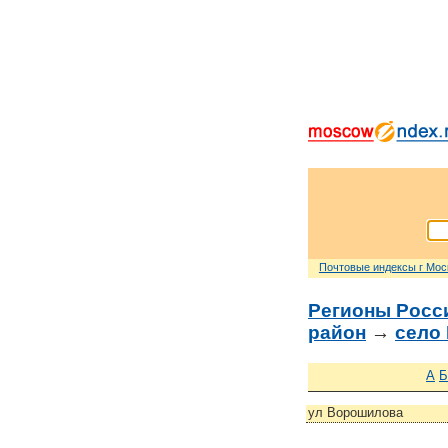
Почтовые индексы г Мо
Регионы Росс
район
→
село
А
Б
ул Ворошилова