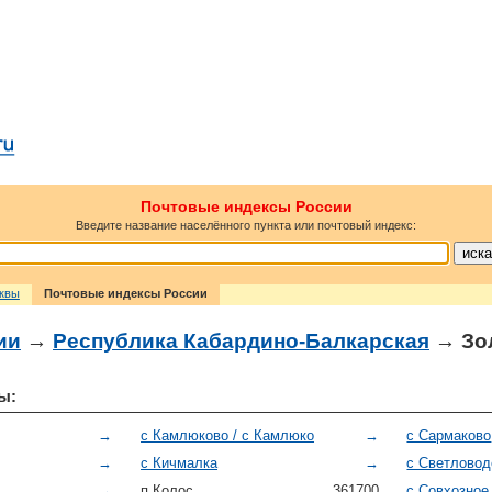
Почтовые индексы России
Введите название населённого пункта или почтовый индекс:
сквы
Почтовые индексы России
ии
→
Республика Кабардино-Балкарская
→ Зо
ы:
→
с Камлюково / с Камлюко
→
с Сармаково
→
с Кичмалка
→
с Светловод
→
п Колос
361700
с Совхозное