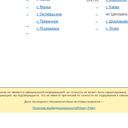
→
с Малка
→
с Хабаз
→
с Октябрьское
→
нп Централь
с Приречное
→
с Шордаков
→
с Псынадаха
→
с Этоко
→
иска не являются официальной информацией, их точность не может быть гарантирована.
рмацию, вы подтверждаете, что не имеете претензий по точности её содержания и связан
Дата последнего обновления базы почтовых индексов —
Политика конфиденциальности/Privacy Policy