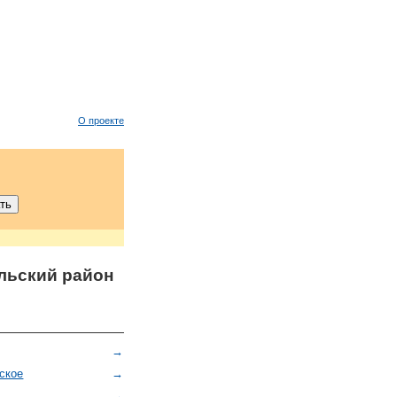
О проекте
льский район
→
ское
→
→