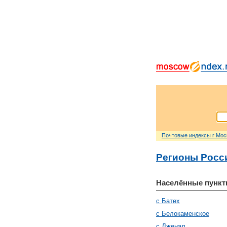
Почтовые индексы г Мо
Регионы Росс
Населённые пункт
с Батех
с Белокаменское
с Дженал