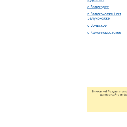
с Залукодес
п Залукокоаже / пгт
Залукокоаже
с Зольское
с Каменномостское
Внимание! Результаты по
данном сайте инфо