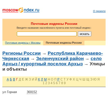
О проекте
Почтовые индексы России
Введите название населённого пункта или почтовый индекс:
Почтовые индексы г Москвы
Почтовые индексы России
Регионы России
→
Республика Карачаево-
Черкесская
→
Зеленчукский район
→
село
Архыз / курортный поселок Архыз
→ Улицы
и объекты
А
Б
В
Г
Д
Е
Ж
З
И
Й
К
Л
М
Н
О
П
Р
С
Т
У
Ф
Х
Ц
Ч
Ш
Щ
Э
Ю
Я
1
2
3
4
5
6
7
8
9
ул Горная
369152