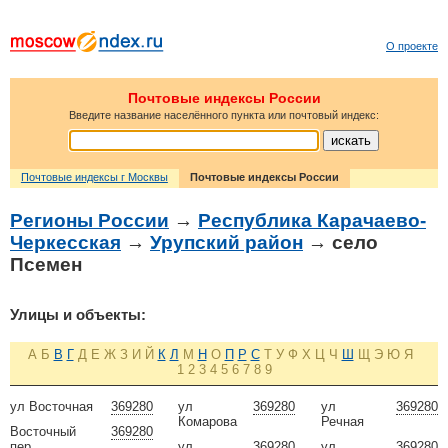
О проекте
Почтовые индексы России
Введите название населённого пункта или почтовый индекс:
Почтовые индексы г Москвы
Почтовые индексы России
Регионы России
→
Республика Карачаево-
Черкесская
→
Урупский район
→ село
Псемен
Улицы и объекты:
А
Б
В
Г
Д
Е
Ж
З
И
Й
К
Л
М
Н
О
П
Р
С
Т
У
Ф
Х
Ц
Ч
Ш
Щ
Э
Ю
Я
1
2
3
4
5
6
7
8
9
ул Восточная
369280
ул
369280
ул
369280
Комарова
Речная
Восточный
369280
пер
ул
369280
ул
369280