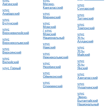
улус
улус
Амгинский
Мегино-
улус
Кангаласский
Сунтарский
улус
Анабарский
улус
улус
Мирнинский
Таттинский
улус
Булунский
улус
улус
Момский
Томпонский
улус
/ улус
Верхневилюйский
Момский
улус
Национальный
Усть-
улус
Алданский
Верхнеколымский
улус
Намский
улус
улус
Усть-
Верхоянский
улус
Майский
Нижнеколымский
улус
улус
Вилюйский
улус
Усть-
Нюрбинский
Янский
улус Горный
улус
улус
Оймяконский
Хангаласский
улус
улус
Олекминский
Чурапчинский
улус
Эвено-
Бытантайский
Национальный