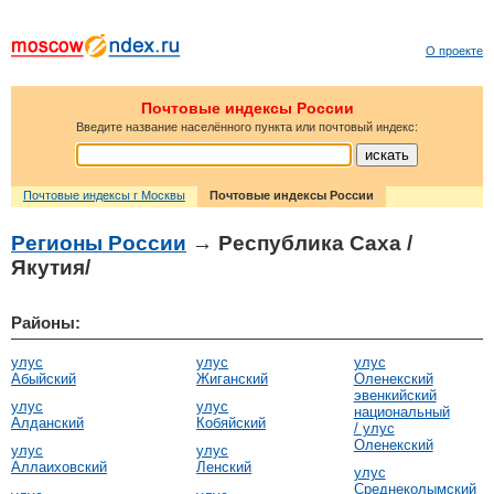
О проекте
Почтовые индексы России
Введите название населённого пункта или почтовый индекс:
Почтовые индексы г Москвы
Почтовые индексы России
Регионы России
→ Республика Саха /
Якутия/
Районы:
улус
улус
улус
Абыйский
Жиганский
Оленекский
эвенкийский
улус
улус
национальный
Алданский
Кобяйский
/ улус
Оленекский
улус
улус
Аллаиховский
Ленский
улус
Среднеколымский