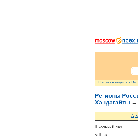
Почтовые индексы г Мо
Регионы Росс
Хандагайты
→ 
А
Б
Школьный пер
м Шык