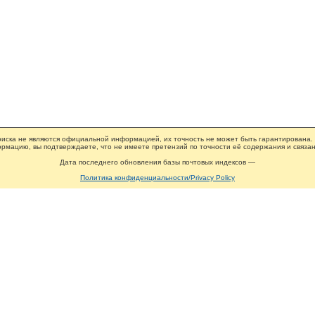
иска не являются официальной информацией, их точность не может быть гарантирована.
рмацию, вы подтверждаете, что не имеете претензий по точности её содержания и связан
Дата последнего обновления базы почтовых индексов —
Политика конфиденциальности/Privacy Policy