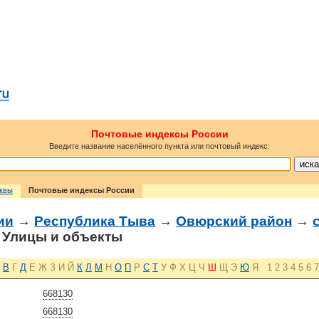
Почтовые индексы России
Введите название населённого пункта или почтовый индекс:
сквы
Почтовые индексы России
ии
→
Республика Тыва
→
Овюрский район
→
Улицы и объекты
В
Г
Д
Е
Ж
З
И
Й
К
Л
М
Н
О
П
Р
С
Т
У
Ф
Х
Ц
Ч
Ш
Щ
Э
Ю
Я
1
2
3
4
5
6
7
668130
668130