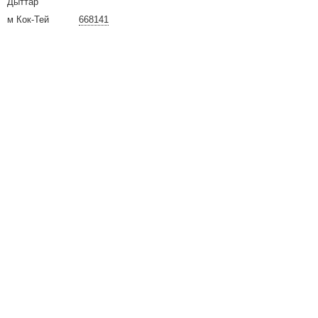
Дыттар
м Кок-Тей
668141