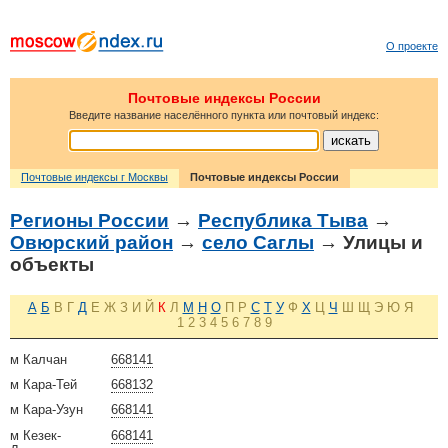
О проекте
Почтовые индексы России
Введите название населённого пункта или почтовый индекс:
Почтовые индексы г Москвы
Почтовые индексы России
Регионы России
→
Республика Тыва
→
Овюрский район
→
село Саглы
→ Улицы и
объекты
А
Б
В
Г
Д
Е
Ж
З
И
Й
К
Л
М
Н
О
П
Р
С
Т
У
Ф
Х
Ц
Ч
Ш
Щ
Э
Ю
Я
1
2
3
4
5
6
7
8
9
м Калчан
668141
м Кара-Тей
668132
м Кара-Узун
668141
м Кезек-
668141