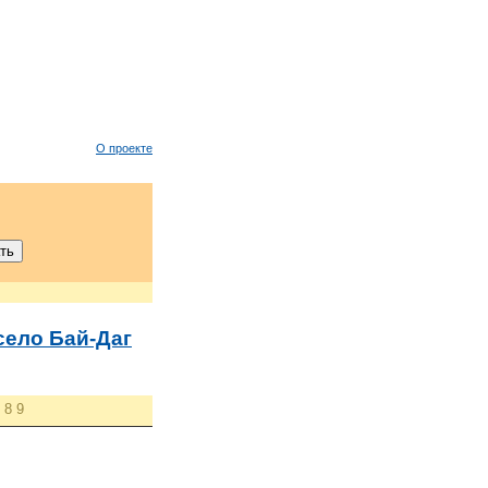
О проекте
село Бай-Даг
8
9