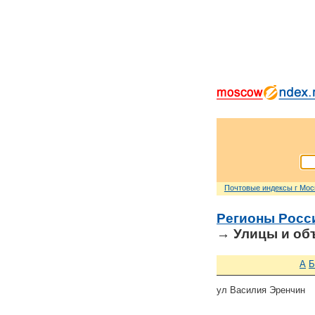
Почтовые индексы г Мо
Регионы Росс
→ Улицы и об
А
Б
ул Василия Эренчин