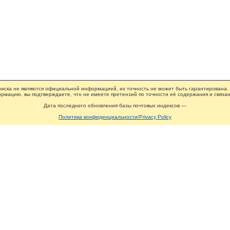
иска не являются официальной информацией, их точность не может быть гарантирована.
рмацию, вы подтверждаете, что не имеете претензий по точности её содержания и связан
Дата последнего обновления базы почтовых индексов —
Политика конфиденциальности/Privacy Policy