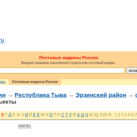
Почтовые индексы России
Введите название населённого пункта или почтовый индекс:
сквы
Почтовые индексы России
ии
→
Республика Тыва
→
Эрзинский район
→
ъекты
В
Г
Д
Е
Ж
З
И
Й
К
Л
М
Н
О
П
Р
С
Т
У
Ф
Х
Ц
Ч
Ш
Щ
Э
Ю
Я
1
2
3
4
5
6
7
668391