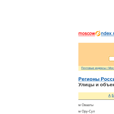
Почтовые индексы г Мо
Регионы Росс
Улицы и объе
А
Б
м Овааты
м Ору-Сул