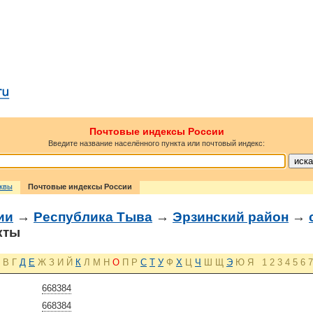
Почтовые индексы России
Введите название населённого пункта или почтовый индекс:
сквы
Почтовые индексы России
ии
→
Республика Тыва
→
Эрзинский район
→
кты
В
Г
Д
Е
Ж
З
И
Й
К
Л
М
Н
О
П
Р
С
Т
У
Ф
Х
Ц
Ч
Ш
Щ
Э
Ю
Я
1
2
3
4
5
6
7
668384
668384