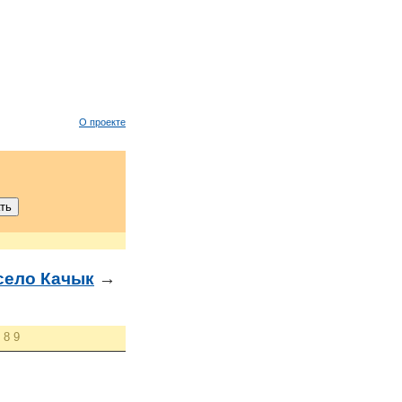
О проекте
село Качык
→
8
9