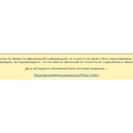
иска не являются официальной информацией, их точность не может быть гарантирована.
рмацию, вы подтверждаете, что не имеете претензий по точности её содержания и связан
Дата последнего обновления базы почтовых индексов —
Политика конфиденциальности/Privacy Policy