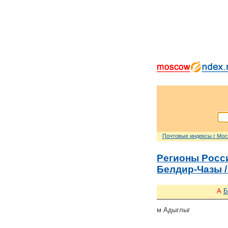
Почтовые индексы г Мо
Регионы Росс
Белдир-Чазы /
А
Б
м Адыглыг