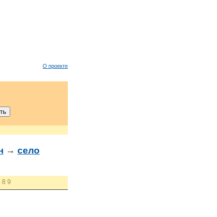
О проекте
н
→
село
8
9