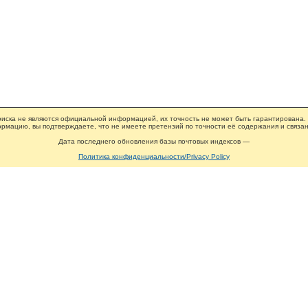
иска не являются официальной информацией, их точность не может быть гарантирована.
рмацию, вы подтверждаете, что не имеете претензий по точности её содержания и связан
Дата последнего обновления базы почтовых индексов —
Политика конфиденциальности/Privacy Policy