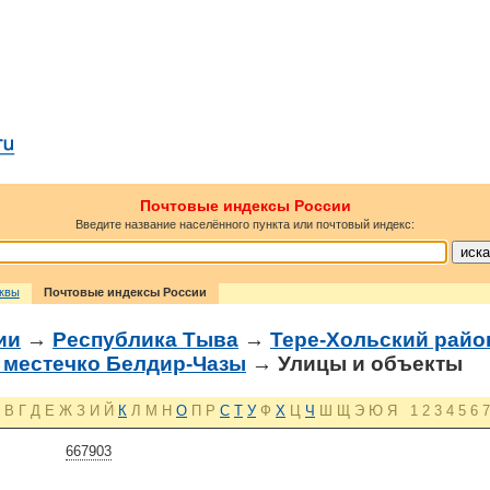
Почтовые индексы России
Введите название населённого пункта или почтовый индекс:
сквы
Почтовые индексы России
ии
→
Республика Тыва
→
Тере-Хольский райо
 местечко Белдир-Чазы
→ Улицы и объекты
В
Г
Д
Е
Ж
З
И
Й
К
Л
М
Н
О
П
Р
С
Т
У
Ф
Х
Ц
Ч
Ш
Щ
Э
Ю
Я
1
2
3
4
5
6
7
667903