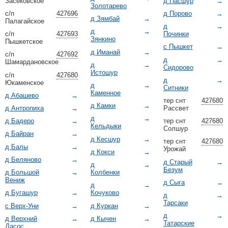
Засековское
д Пасшур
→
Золотарево
с/п
427696
д Порово
→
д Зямбай
→
Палагайское
д
→
д
→
с/п
427693
Починки
Зянкино
Пышкетское
с Пышкет
→
д Иманай
→
с/п
427692
д
→
Шамардановское
д
→
Сидорово
Истошур
с/п
427680
д
→
Юкаменское
д
→
Ситники
Каменное
д Абашево
→
тер снт
427680
д Камки
→
д Антропиха
→
Рассвет
д
→
д Бадеро
→
тер снт
427680
Кельдыки
Солшур
д Байран
→
д Кесшур
→
тер снт
427680
д Балы
→
Урожай
д Кокси
→
д Беляново
→
д Старый
→
д
→
Безум
д Большой
→
Колбенки
Вениж
д Сыга
→
д
→
д Бугашур
→
Кочуково
д
→
Тарсаки
с Верх-Уни
→
д Куркан
→
д
→
д Верхний
→
д Кычен
→
Татарские
Дасос