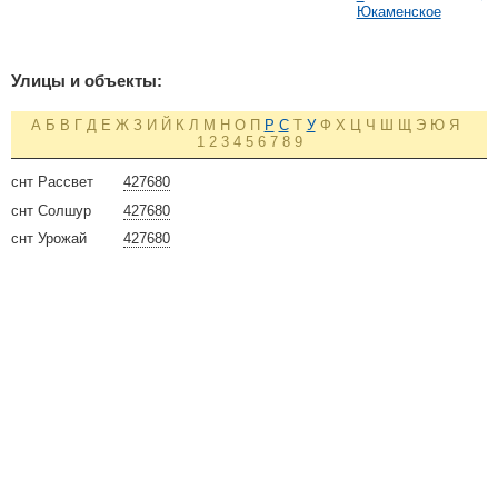
Юкаменское
Улицы и объекты:
А
Б
В
Г
Д
Е
Ж
З
И
Й
К
Л
М
Н
О
П
Р
С
Т
У
Ф
Х
Ц
Ч
Ш
Щ
Э
Ю
Я
1
2
3
4
5
6
7
8
9
снт Рассвет
427680
снт Солшур
427680
снт Урожай
427680