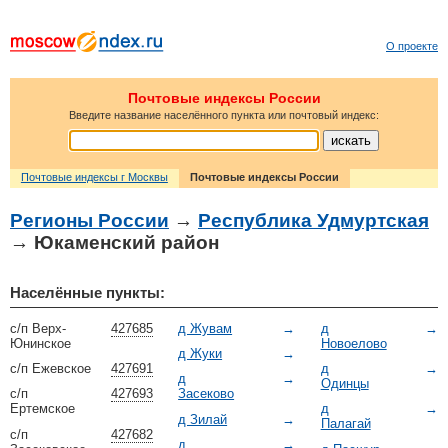
О проекте
Почтовые индексы России
Введите название населённого пункта или почтовый индекс:
Почтовые индексы г Москвы
Почтовые индексы России
Регионы России
→
Республика Удмуртская
→ Юкаменский район
Населённые пункты:
с/п Верх-
427685
д Жувам
→
д
→
Юнинское
Новоелово
д Жуки
→
с/п Ежевское
427691
д
→
д
→
Одинцы
с/п
427693
Засеково
Ертемское
д
→
д Зилай
→
Палагай
с/п
427682
д
→