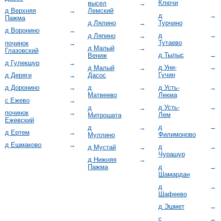
Ключи
высел
→
д Верхняя
→
Лемский
д
→
Пажма
Турчино
д Лялино
→
д Воронино
→
д
→
д Ляпино
→
Тутаево
починок
→
д Малый
→
Глазовский
д Тылыс
→
Вениж
д Гулекшур
→
д Уни-
→
д Малый
→
Гучин
д Деряги
→
Дасос
д Усть-
→
д Доронино
→
д
→
Лекма
Матвеево
с Ежево
→
д Усть-
→
д
→
починок
→
Лем
Митрошата
Ежевский
д
→
д
→
д Ертем
→
Филимоново
Муллино
д Ешмаково
→
д
→
д Мустай
→
Чурашур
д Нижняя
→
д
→
Пажма
Шамардан
д
→
Шафеево
д Эшмет
→
с
→