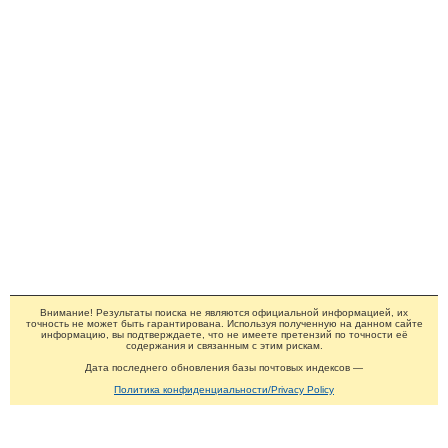
Внимание! Результаты поиска не являются официальной информацией, их
точность не может быть гарантирована. Используя полученную на данном сайте
информацию, вы подтверждаете, что не имеете претензий по точности её
содержания и связанным с этим рискам.
Дата последнего обновления базы почтовых индексов —
Политика конфиденциальности/Privacy Policy