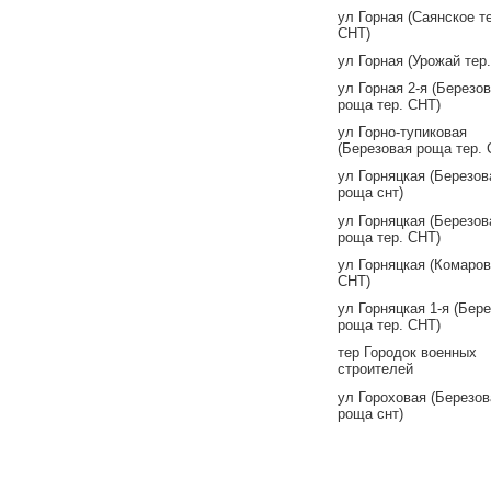
ул Горная (Саянское т
СНТ)
ул Горная (Урожай тер
ул Горная 2-я (Березо
роща тер. СНТ)
ул Горно-тупиковая
(Березовая роща тер.
ул Горняцкая (Березов
роща снт)
ул Горняцкая (Березов
роща тер. СНТ)
ул Горняцкая (Комаров
СНТ)
ул Горняцкая 1-я (Бер
роща тер. СНТ)
тер Городок военных
строителей
ул Гороховая (Березов
роща снт)