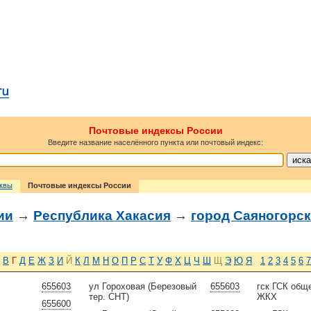
Почтовые индексы России
Введите название населённого пункта или почтовый индекс:
сквы
Почтовые индексы России
ии
→
Республика Хакасия
→
город Саяногорск
В
Г
Д
Е
Ж
З
И
Й
К
Л
М
Н
О
П
Р
С
Т
У
Ф
Х
Ц
Ч
Ш
Щ
Э
Ю
Я
1
2
3
4
5
6
7
655603
ул Гороховая (Березовый
655603
гск ГСК об
тер. СНТ)
ЖКХ
655600