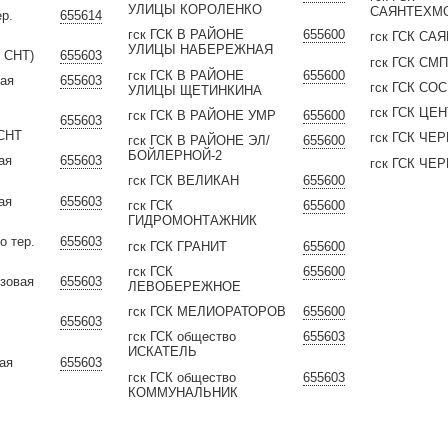
УЛИЦЫ КОРОЛЕНКО
САЯНТЕХМ
ер.
655614
гск ГСК В РАЙОНЕ
655600
гск ГСК СА
УЛИЦЫ НАБЕРЕЖНАЯ
. СНТ)
655603
гск ГСК СМ
гск ГСК В РАЙОНЕ
655600
вая
655603
гск ГСК С
УЛИЦЫ ЩЕТИНКИНА
гск ГСК Ц
гск ГСК В РАЙОНЕ УМР
655600
655603
 СНТ
гск ГСК ЧЕ
гск ГСК В РАЙОНЕ ЭЛ/
655600
БОЙЛЕРНОЙ-2
ая
655603
гск ГСК ЧЕ
гск ГСК ВЕЛИКАН
655600
ая
655603
гск ГСК
655600
ГИДРОМОНТАЖНИК
о тер.
655603
гск ГСК ГРАНИТ
655600
гск ГСК
655600
езовая
655603
ЛЕВОБЕРЕЖНОЕ
гск ГСК МЕЛИОРАТОРОВ
655600
655603
гск ГСК общество
655603
ИСКАТЕЛЬ
ая
655603
гск ГСК общество
655603
КОММУНАЛЬНИК