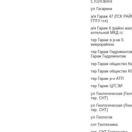
СТОЛОВАЯ
ул Гагарина
а/я Гараж 47 (ГСК РА
ГПТУ гск)
а/я Гараж 6 (район ма
котельной МКД гс
тер Гараж в р-не 5
микрорайона
тер Гараж Гидромонтаж
Гараж Гидромонтаж
тер Гараж общество К
тер Гараж общество К
тер Гараж р-н АТП
тер Гараж ЦГСЭИ
ул Геологическая (Гео
тер. СНТ)
ул Геологическая (Лок
тер. СНТ)
ул Геологов
снт Геотехника
тер. СНТ Геотехника