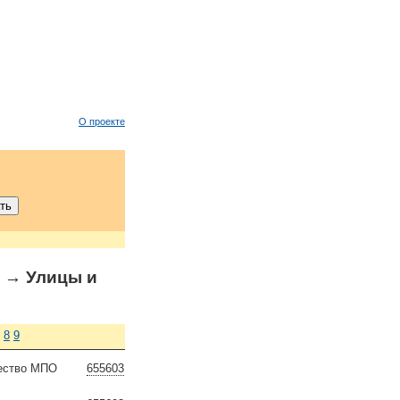
О проекте
→ Улицы и
8
9
щество МПО
655603