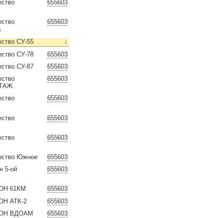
ество
655603
ество
655603
А
ество СУ-55
↓
ество СУ-78
655603
ество СУ-87
655603
ество
655603
ТАЖ
ество
655603
ество
655603
ество
655603
ество Южное
655603
н 5-ой
655603
ЙОН 61КМ
655603
ОН АТК-2
655603
ЙОН ВДОАМ
655603