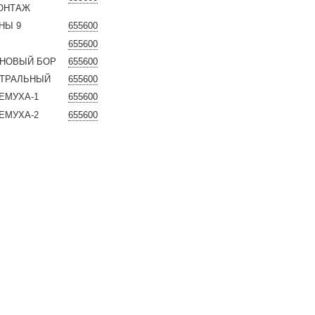
ОНТАЖ
ЯНЫ 9
655600
П
655600
ОСНОВЫЙ БОР
655600
ЕНТРАЛЬНЫЙ
655600
РЕМУХА-1
655600
РЕМУХА-2
655600