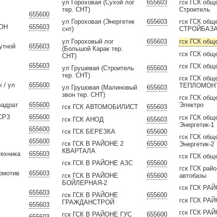
ул Гороховая (Сухой лог
655603
гск ГСК общ
тер. СНТ)
Строитель
655600
ул Гороховая (Энергетик
655603
гск ГСК общ
ЙОН
655603
снт)
СТРОЙБАЗ
ул Гороховый лог
655603
гск ГСК общ
зутной
655603
(Большой Карак тер.
гск ГСК общ
СНТ)
655603
гск ГСК общ
ул Грушевая (Строитель
655603
тер. СНТ)
гск ГСК общ
 / ул
655600
ТЕПЛОМОН
ул Грушовая (Малиновый
655603
звон тер. СНТ)
гск ГСК общ
вадрат
655600
Электро
гск ГСК АВТОМОБИЛИСТ
655603
СРЗ
655600
гск ГСК общ
гск ГСК АНОД
655603
Энергетик-1
655600
гск ГСК БЕРЕЗКА
655600
гск ГСК общ
655600
гск ГСК В РАЙОНЕ 2
655600
Энергетик-2
КВАРТАЛА
техника
655603
гск ГСК общ
гск ГСК В РАЙОНЕ АЗС
655600
гск ГСК райо
омотив
655603
гск ГСК В РАЙОНЕ
655600
автобазы
БОЙЛЕРНАЯ-2
гск ГСК РА
655603
гск ГСК В РАЙОНЕ
655600
гск ГСК РАЙ
ГРАЖДАНСТРОЙ
655603
гск ГСК РА
гск ГСК В РАЙОНЕ ГУС
655600
655603