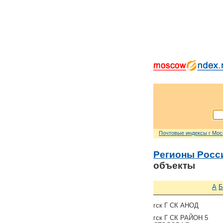
Почтовые индексы г Мо
Регионы Росс
объекты
А
Б
гск Г СК АНОД
гск Г СК РАЙОН 5