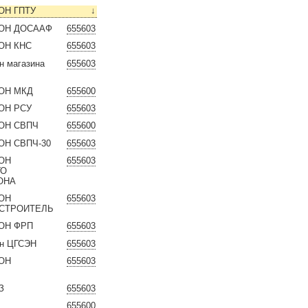
ЙОН ГПТУ
↓
ЙОН ДОСААФ
655603
ЙОН КНС
655603
он магазина
655603
ЙОН МКД
655600
ЙОН РСУ
655603
ЙОН СВПЧ
655600
ЙОН СВПЧ-30
655603
ЙОН
655603
ГО
ОНА
ЙОН
655603
 СТРОИТЕЛЬ
ЙОН ФРП
655603
он ЦГСЭН
655603
ЙОН
655603
З
655603
655600