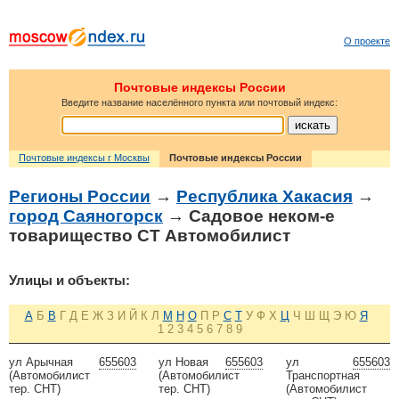
О проекте
Почтовые индексы России
Введите название населённого пункта или почтовый индекс:
Почтовые индексы г Москвы
Почтовые индексы России
Регионы России
→
Республика Хакасия
→
город Саяногорск
→ Садовое неком-е
товарищество СТ Автомобилист
Улицы и объекты:
А
Б
В
Г
Д
Е
Ж
З
И
Й
К
Л
М
Н
О
П
Р
С
Т
У
Ф
Х
Ц
Ч
Ш
Щ
Э
Ю
Я
1
2
3
4
5
6
7
8
9
ул Арычная
655603
ул Новая
655603
ул
655603
(Автомобилист
(Автомобилист
Транспортная
тер. СНТ)
тер. СНТ)
(Автомобилист