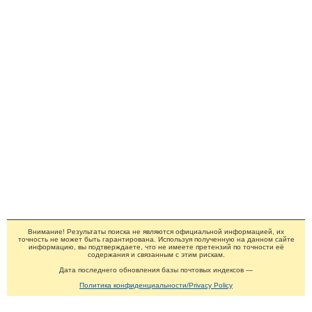
Внимание! Результаты поиска не являются официальной информацией, их
точность не может быть гарантирована. Используя полученную на данном сайте
информацию, вы подтверждаете, что не имеете претензий по точности её
содержания и связанным с этим рискам.
Дата последнего обновления базы почтовых индексов —
Политика конфиденциальности/Privacy Policy