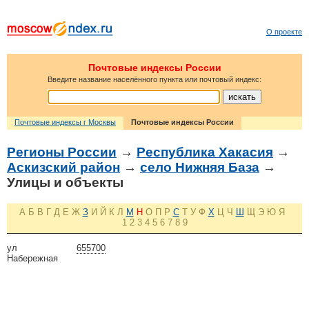
О проекте
Почтовые индексы России
Введите название населённого пункта или почтовый индекс:
Почтовые индексы г Москвы
Почтовые индексы России
Регионы России
→
Республика Хакасия
→
Аскизский район
→
село Нижняя База
→
Улицы и объекты
А
Б
В
Г
Д
Е
Ж
З
И
Й
К
Л
М
Н
О
П
Р
С
Т
У
Ф
Х
Ц
Ч
Ш
Щ
Э
Ю
Я
1
2
3
4
5
6
7
8
9
ул
655700
Набережная