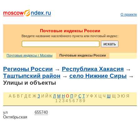
О проекте
Почтовые индексы России
Введите название населённого пункта или почтовый индекс:
Почтовые индексы г Москвы
Почтовые индексы России
Регионы России
→
Республика Хакасия
→
Таштыпский район
→
село Нижние Сиры
→
Улицы и объекты
А
Б
В
Г
Д
Е
Ж
З
И
Й
К
Л
М
Н
О
П
Р
С
Т
У
Ф
Х
Ц
Ч
Ш
Щ
Э
Ю
Я
1
2
3
4
5
6
7
8
9
ул
655740
Октябрьская