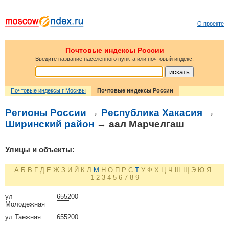
О проекте
Почтовые индексы России
Введите название населённого пункта или почтовый индекс:
Почтовые индексы г Москвы
Почтовые индексы России
Регионы России
→
Республика Хакасия
→
Ширинский район
→ аал Марчелгаш
Улицы и объекты:
А
Б
В
Г
Д
Е
Ж
З
И
Й
К
Л
М
Н
О
П
Р
С
Т
У
Ф
Х
Ц
Ч
Ш
Щ
Э
Ю
Я
1
2
3
4
5
6
7
8
9
ул
655200
Молодежная
ул Таежная
655200