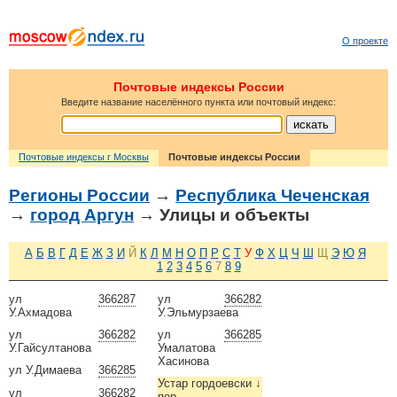
О проекте
Почтовые индексы России
Введите название населённого пункта или почтовый индекс:
Почтовые индексы г Москвы
Почтовые индексы России
Регионы России
→
Республика Чеченская
→
город Аргун
→ Улицы и объекты
А
Б
В
Г
Д
Е
Ж
З
И
Й
К
Л
М
Н
О
П
Р
С
Т
У
Ф
Х
Ц
Ч
Ш
Щ
Э
Ю
Я
1
2
3
4
5
6
7
8
9
ул
366287
ул
366282
У.Ахмадова
У.Эльмурзаева
ул
366282
ул
366285
У.Гайсултанова
Умалатова
Хасинова
ул У.Димаева
366285
Устар гордоевски
↓
ул
366282
пер