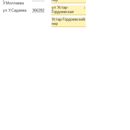
У.Моллаева
ул Устар-
↓
ул У.Садаева
366282
Гордоевская
Устар-Гордоевский
↓
пер