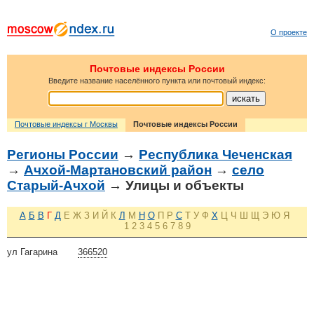
О проекте
Почтовые индексы России
Введите название населённого пункта или почтовый индекс:
Почтовые индексы г Москвы
Почтовые индексы России
Регионы России
→
Республика Чеченская
→
Ачхой-Мартановский район
→
село
Старый-Ачхой
→ Улицы и объекты
А
Б
В
Г
Д
Е
Ж
З
И
Й
К
Л
М
Н
О
П
Р
С
Т
У
Ф
Х
Ц
Ч
Ш
Щ
Э
Ю
Я
1
2
3
4
5
6
7
8
9
ул Гагарина
366520