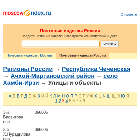
О проекте
Почтовые индексы России
Введите название населённого пункта или почтовый индекс:
Почтовые индексы г Москвы
Почтовые индексы России
Регионы России
→
Республика Чеченская
→
Ачхой-Мартановский район
→
село
Хамби-Ирзи
→ Улицы и объекты
А
Б
В
Г
Д
Е
Ж
З
И
Й
К
Л
М
Н
О
П
Р
С
Т
У
Ф
Х
Ц
Ч
Ш
Щ
Э
Ю
Я
1
2
3
4
5
6
7
8
9
3-й
366606
Висаитова
пер
3-й
366606
Х.Нурадилова
пер