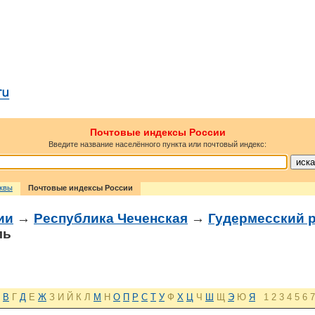
Почтовые индексы России
Введите название населённого пункта или почтовый индекс:
сквы
Почтовые индексы России
ии
→
Республика Чеченская
→
Гудермесский 
ль
В
Г
Д
Е
Ж
З
И
Й
К
Л
М
Н
О
П
Р
С
Т
У
Ф
Х
Ц
Ч
Ш
Щ
Э
Ю
Я
1
2
3
4
5
6
7