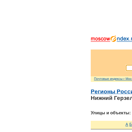
Почтовые индексы г Мо
Регионы Росс
Нижний Герзе
Улицы и объекты:
А
Б