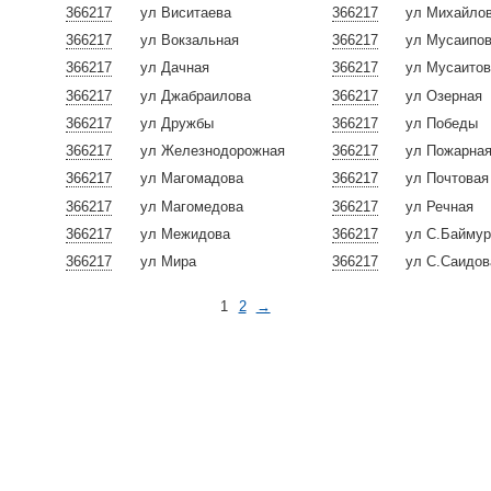
366217
ул Виситаева
366217
ул Михайло
366217
ул Вокзальная
366217
ул Мусаипо
366217
ул Дачная
366217
ул Мусаито
366217
ул Джабраилова
366217
ул Озерная
366217
ул Дружбы
366217
ул Победы
366217
ул Железнодорожная
366217
ул Пожарна
366217
ул Магомадова
366217
ул Почтовая
366217
ул Магомедова
366217
ул Речная
366217
ул Межидова
366217
ул С.Байму
366217
ул Мира
366217
ул С.Саидов
1
2
→