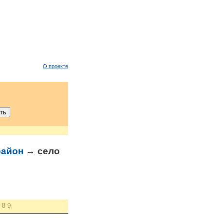
О проекте
район
→ село
8
9