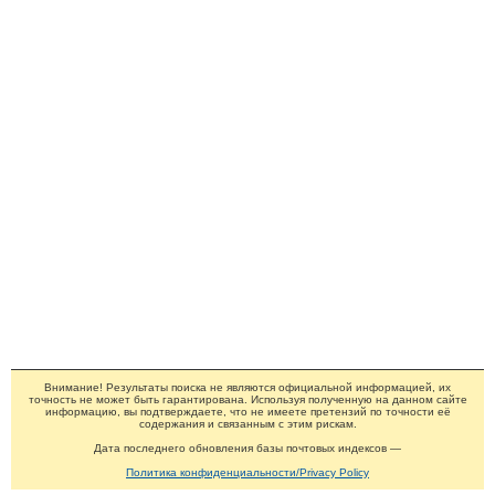
Внимание! Результаты поиска не являются официальной информацией, их
точность не может быть гарантирована. Используя полученную на данном сайте
информацию, вы подтверждаете, что не имеете претензий по точности её
содержания и связанным с этим рискам.
Дата последнего обновления базы почтовых индексов —
Политика конфиденциальности/Privacy Policy