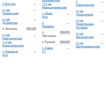
Щедринская
с
→
п Восход
→
/ ст-ца
Харьковское
Новощедринская
ст-ца
→
ст-ца
→
Гребенская
с Ораз-
→
Червленная
Аул
ст-ца
→
ст-ца
→
Дубовская
п
→
Червленная-
Парабоч
Узловая
п Зеленое
366108
п
366000
ст-ца
→
ст-ца
→
Песчаное
Шелковская
Каргалинская
/ ст-ца
п Рунное
366000
ст-ца
→
Карагалинская
Шелкозаводская
с Сары-
→
с Каршыга-
→
Су
Аул