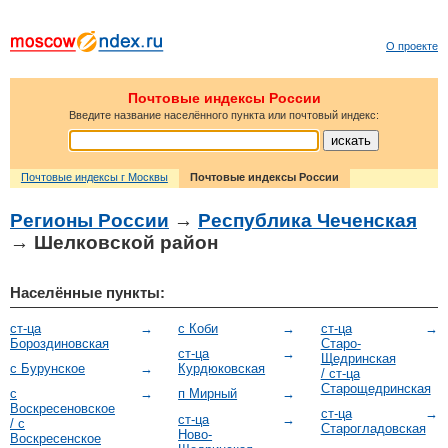
О проекте
Почтовые индексы России
Введите название населённого пункта или почтовый индекс:
Почтовые индексы г Москвы
Почтовые индексы России
Регионы России
→
Республика Чеченская
→ Шелковской район
Населённые пункты:
ст-ца
→
с Коби
→
ст-ца
→
Бороздиновская
Старо-
ст-ца
→
Щедринская
с Бурунское
→
Курдюковская
/ ст-ца
Старощедринская
с
→
п Мирный
→
Воскресеновское
ст-ца
→
ст-ца
→
/ с
Старогладовская
Ново-
Воскресенское