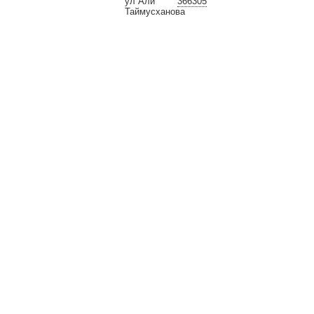
ул Али
366305
Таймусханова