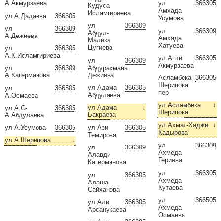
А.Акмурзаева
ул
366305
Кудуса
Амхада
Исламгириева
ул А.Дадаева
366305
Усумова
ул
366309
ул
366309
ул
366309
Абдул-
А.Дежиева
Амхада
Малика
Хатуева
Цугиева
ул
366305
А.К.Исламгириева
ул Апти
366305
ул
366309
Акмурзаева
Абдурахмана
ул
366309
Дежиева
А.Кагерманова
Асламбека
366305
Шерипова
ул Адама
366305
ул
366505
пер
Абдулаева
А.Осмаева
ул Асламбека
↓
ул Адама
↓
ул А.С-
366305
Шерипова
Бакраева
А.Абдулаева
ул Ахмат-Хаджи
↓
ул А.Усумова
366305
ул Ази
366305
Кадырова
Темирова
ул А.Шерипова
↓
ул
366309
ул
366309
Ахмеда
Алавди
Гериева
Кагерманова
ул
366305
ул
366305
Ахмеда
Алаша
Кутаева
Сайханова
ул
366505
ул Али
366305
Ахмеда
Арсанукаева
Осмаева