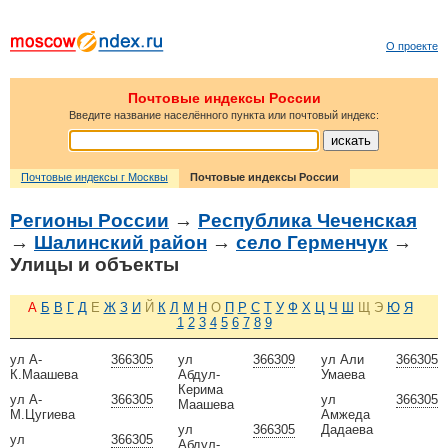
О проекте
Почтовые индексы России
Введите название населённого пункта или почтовый индекс:
Почтовые индексы г Москвы
Почтовые индексы России
Регионы России
→
Республика Чеченская
→
Шалинский район
→
село Герменчук
→
Улицы и объекты
А
Б
В
Г
Д
Е
Ж
З
И
Й
К
Л
М
Н
О
П
Р
С
Т
У
Ф
Х
Ц
Ч
Ш
Щ
Э
Ю
Я
1
2
3
4
5
6
7
8
9
ул А-
366305
ул
366309
ул Али
366305
К.Маашева
Абдул-
Умаева
Керима
ул А-
366305
ул
366305
Маашева
М.Цугиева
Амжеда
ул
366305
Дадаева
ул
366305
Абдул-