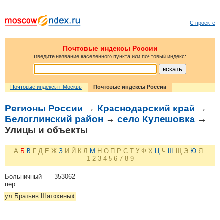
О проекте
Почтовые индексы России
Введите название населённого пункта или почтовый индекс:
Почтовые индексы г Москвы
Почтовые индексы России
Регионы России
→
Краснодарский край
→
Белоглинский район
→
село Кулешовка
→
Улицы и объекты
А
Б
В
Г
Д
Е
Ж
З
И
Й
К
Л
М
Н
О
П
Р
С
Т
У
Ф
Х
Ц
Ч
Ш
Щ
Э
Ю
Я
1
2
3
4
5
6
7
8
9
Больничный
353062
пер
ул Братьев Шатохиных
↓