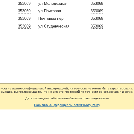
353069
ул Молодежная
353069
353069
ул Почтовая
353069
353069
Почтовый пер
353069
353069
ул Студенческая
353069
иска не являются официальной информацией, их точность не может быть гарантирована.
рмацию, вы подтверждаете, что не имеете претензий по точности её содержания и связан
Дата последнего обновления базы почтовых индексов —
Политика конфиденциальности/Privacy Policy