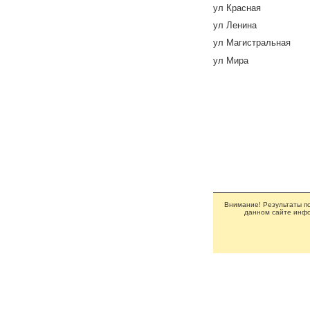
ул Красная
ул Ленина
ул Магистральная
ул Мира
Внимание! Результаты по
данном сайте инфо