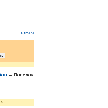
О проекте
йон
→ Поселок
8
9