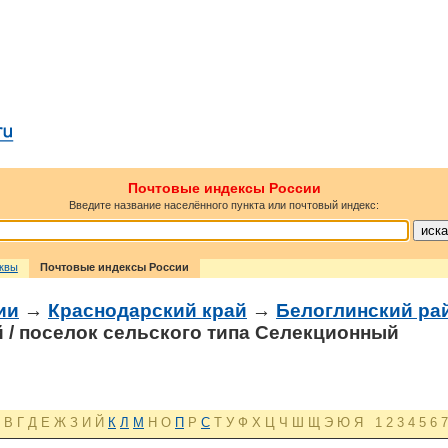
Почтовые индексы России
Введите название населённого пункта или почтовый индекс:
сквы
Почтовые индексы России
ии
→
Краснодарский край
→
Белоглинский ра
 / поселок сельского типа Селекционный
В
Г
Д
Е
Ж
З
И
Й
К
Л
М
Н
О
П
Р
С
Т
У
Ф
Х
Ц
Ч
Ш
Щ
Э
Ю
Я
1
2
3
4
5
6
7