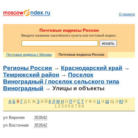
О проекте
Почтовые индексы России
Введите название населённого пункта или почтовый индекс:
Почтовые индексы г Москвы
Почтовые индексы России
Регионы России
→
Краснодарский край
→
Темрюкский район
→
Поселок
Виноградный / поселок сельского типа
Виноградный
→ Улицы и объекты
А
Б
В
Г
Д
Е
Ж
З
И
Й
К
Л
М
Н
О
П
Р
С
Т
У
Ф
Х
Ц
Ч
Ш
Щ
Э
Ю
Я
1
2
3
4
5
6
7
8
9
ул Верхняя
353542
ул Восточная
353542