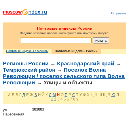
О проекте
Почтовые индексы России
Введите название населённого пункта или почтовый индекс:
Почтовые индексы г Москвы
Почтовые индексы России
Регионы России
→
Краснодарский край
→
Темрюкский район
→
Поселок Волна
Революции / поселок сельского типа Волна
Революции
→ Улицы и объекты
А
Б
В
Г
Д
Е
Ж
З
И
Й
К
Л
М
Н
О
П
Р
С
Т
У
Ф
Х
Ц
Ч
Ш
Щ
Э
Ю
Я
1
2
3
4
5
6
7
8
9
ул
353553
Набережная