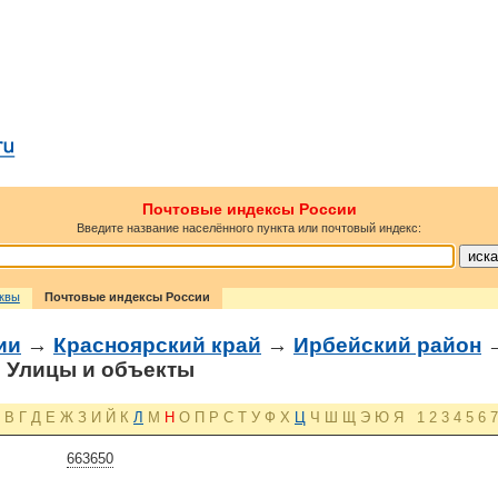
Почтовые индексы России
Введите название населённого пункта или почтовый индекс:
сквы
Почтовые индексы России
ии
→
Красноярский край
→
Ирбейский район
 Улицы и объекты
В
Г
Д
Е
Ж
З
И
Й
К
Л
М
Н
О
П
Р
С
Т
У
Ф
Х
Ц
Ч
Ш
Щ
Э
Ю
Я
1
2
3
4
5
6
7
663650