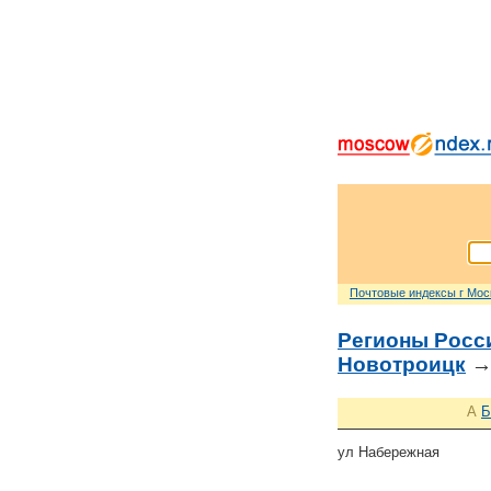
Почтовые индексы г Мо
Регионы Росс
Новотроицк
→
А
Б
ул Набережная