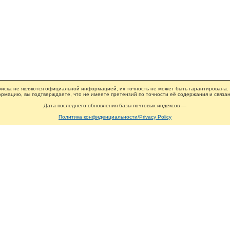
иска не являются официальной информацией, их точность не может быть гарантирована.
рмацию, вы подтверждаете, что не имеете претензий по точности её содержания и связан
Дата последнего обновления базы почтовых индексов —
Политика конфиденциальности/Privacy Policy