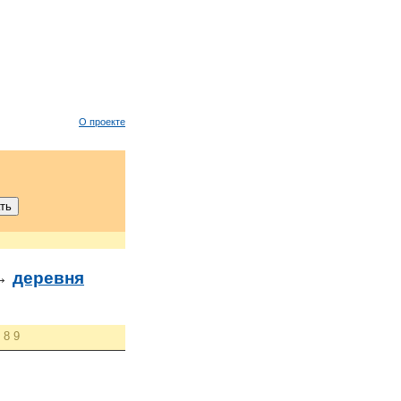
О проекте
→
деревня
8
9