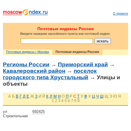
О проекте
Почтовые индексы России
Введите название населённого пункта или почтовый индекс:
Почтовые индексы г Москвы
Почтовые индексы России
Регионы России
→
Приморский край
→
Кавалеровский район
→
поселок
городского типа Хрустальный
→ Улицы и
объекты
А
Б
В
Г
Д
Е
Ж
З
И
Й
К
Л
М
Н
О
П
Р
С
Т
У
Ф
Х
Ц
Ч
Ш
Щ
Э
Ю
Я
1
2
3
4
5
6
7
8
9
ул
692425
Строительная