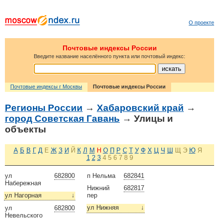
О проекте
Почтовые индексы России
Введите название населённого пункта или почтовый индекс:
Почтовые индексы г Москвы
Почтовые индексы России
Регионы России
→
Хабаровский край
→
город Советская Гавань
→ Улицы и
объекты
А
Б
В
Г
Д
Е
Ж
З
И
Й
К
Л
М
Н
О
П
Р
С
Т
У
Ф
Х
Ц
Ч
Ш
Щ
Э
Ю
Я
1
2
3
4
5
6
7
8
9
ул
682800
п Нельма
682841
Набережная
Нижний
682817
ул Нагорная
↓
пер
ул Нижняя
↓
ул
682800
Невельского