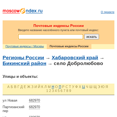
О проекте
Почтовые индексы России
Введите название населённого пункта или почтовый индекс:
Почтовые индексы г Москвы
Почтовые индексы России
Регионы России
→
Хабаровский край
→
Бикинский район
→ село Добролюбово
Улицы и объекты:
А
Б
В
Г
Д
Е
Ж
З
И
Й
К
Л
М
Н
О
П
Р
С
Т
У
Ф
Х
Ц
Ч
Ш
Щ
Э
Ю
Я
1
2
3
4
5
6
7
8
9
ул Новая
682970
Партизанский
682970
пер