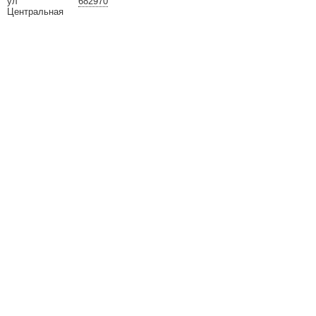
ул
682970
Центральная