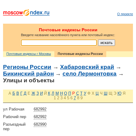
О проекте
Почтовые индексы России
Введите название населённого пункта или почтовый индекс:
Почтовые индексы г Москвы
Почтовые индексы России
Регионы России
→
Хабаровский край
→
Бикинский район
→
село Лермонтовка
→
Улицы и объекты
А
Б
В
Г
Д
Е
Ж
З
И
Й
К
Л
М
Н
О
П
Р
С
Т
У
Ф
Х
Ц
Ч
Ш
Щ
Э
Ю
Я
1
2
3
4
5
6
7
8
9
ул Рабочая
682992
Рабочий пер
682992
Разъездный
682990
пер