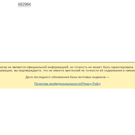
682984
иска не являются официальной информацией, их точность не может быть гарантирована.
рмацию, вы подтверждаете, что не имеете претензий по точности её содержания и связан
Дата последнего обновления базы почтовых индексов —
Политика конфиденциальности/Privacy Policy