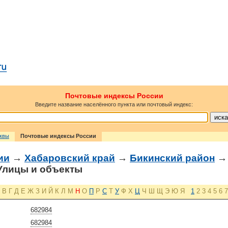
Почтовые индексы России
Введите название населённого пункта или почтовый индекс:
сквы
Почтовые индексы России
ии
→
Хабаровский край
→
Бикинский район
лицы и объекты
В
Г
Д
Е
Ж
З
И
Й
К
Л
М
Н
О
П
Р
С
Т
У
Ф
Х
Ц
Ч
Ш
Щ
Э
Ю
Я
1
2
3
4
5
6
7
682984
682984