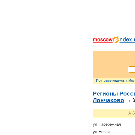
Почтовые индексы г Мо
Регионы Росс
Лончаково
→ У
А
Б
ул Набережная
ул Новая