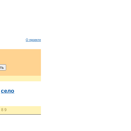
О проекте
→
село
8
9