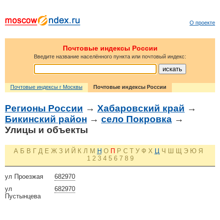
О проекте
Почтовые индексы России
Введите название населённого пункта или почтовый индекс:
Почтовые индексы г Москвы
Почтовые индексы России
Регионы России
→
Хабаровский край
→
Бикинский район
→
село Покровка
→
Улицы и объекты
А
Б
В
Г
Д
Е
Ж
З
И
Й
К
Л
М
Н
О
П
Р
С
Т
У
Ф
Х
Ц
Ч
Ш
Щ
Э
Ю
Я
1
2
3
4
5
6
7
8
9
ул Проезжая
682970
ул
682970
Пустынцева