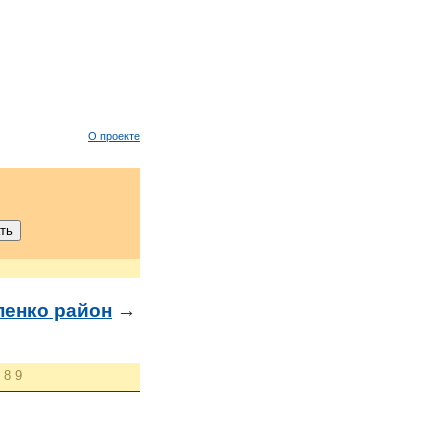
О проекте
енко район
→
8
9