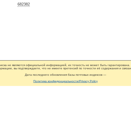
682382
иска не являются официальной информацией, их точность не может быть гарантирована.
рмацию, вы подтверждаете, что не имеете претензий по точности её содержания и связан
Дата последнего обновления базы почтовых индексов —
Политика конфиденциальности/Privacy Policy