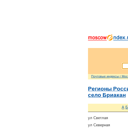
Почтовые индексы г Мо
Регионы Росс
село Бриакан
А
Б
ул Светлая
ул Северная