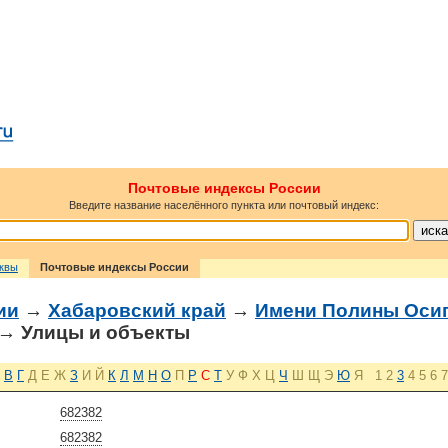
Почтовые индексы России
Введите название населённого пункта или почтовый индекс:
сквы
Почтовые индексы России
ии
→
Хабаровский край
→
Имени Полины Осип
→ Улицы и объекты
В
Г
Д
Е
Ж
З
И
Й
К
Л
М
Н
О
П
Р
С
Т
У
Ф
Х
Ц
Ч
Ш
Щ
Э
Ю
Я
1
2
3
4
5
6
7
682382
682382